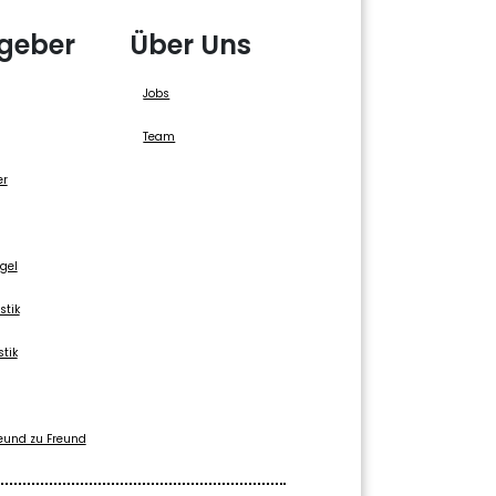
geber
Über Uns
Jobs
Team
er
gel
stik
stik
eund zu Freund