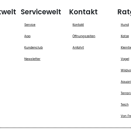
twelt
Servicewelt
Kontakt
Rat
Service
Kontakt
Hund
App
Öffnungszeiten
Katze
Kundenclub
Anfahrt
Kleinti
Newsletter
Vogel
Wildvo
Aquari
Terrari
Teich
Von Fr