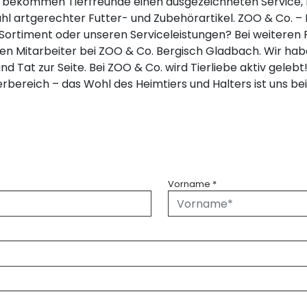
s bekommen Tierfreunde einen ausgezeichneten Service,
 artgerechter Futter- und Zubehörartikel. ZOO & Co. – D
rtiment oder unseren Serviceleistungen? Bei weiteren F
 Mitarbeiter bei ZOO & Co. Bergisch Gladbach. Wir haben
nd Tat zur Seite. Bei ZOO & Co. wird Tierliebe aktiv gele
rbereich – das Wohl des Heimtiers und Halters ist uns be
Vorname
*