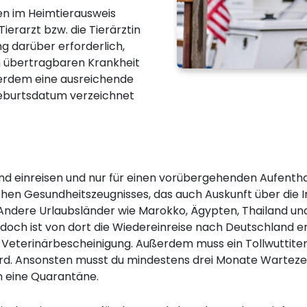
nen im Heimtierausweis
erarzt bzw. die Tierärztin
g darüber erforderlich,
n übertragbaren Krankheit
ßerdem eine ausreichende
eburtsdatum verzeichnet
und einreisen und nur für einen vorübergehenden Aufenthal
lichen Gesundheitszeugnisses, das auch Auskunft über die
n. Andere Urlaubsländer wie Marokko, Ägypten, Thailand u
doch ist von dort die Wiedereinreise nach Deutschland er
e Veterinärbescheinigung. Außerdem muss ein Tollwuttite
rd. Ansonsten musst du mindestens drei Monate Warteze
in eine Quarantäne.