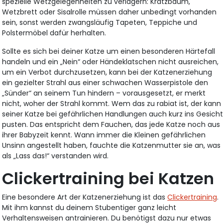
spezielle Wetzgelegenheiten zu verlagern: Kratzbaum,
Wetzbrett oder Sisalrolle müssen daher unbedingt vorhanden
sein, sonst werden zwangsläufig Tapeten, Teppiche und
Polstermöbel dafür herhalten.
Sollte es sich bei deiner Katze um einen besonderen Härtefall
handeln und ein „Nein“ oder Händeklatschen nicht ausreichen,
um ein Verbot durchzusetzen, kann bei der Katzenerziehung
ein gezielter Strahl aus einer schwachen Wasserpistole den
„Sünder“ an seinem Tun hindern – vorausgesetzt, er merkt
nicht, woher der Strahl kommt. Wem das zu rabiat ist, der kann
seiner Katze bei gefährlichen Handlungen auch kurz ins Gesich
pusten. Das entspricht dem Fauchen, das jede Katze noch aus
ihrer Babyzeit kennt. Wann immer die Kleinen gefährlichen
Unsinn angestellt haben, fauchte die Katzenmutter sie an, was
als „Lass das!“ verstanden wird.
Clickertraining bei Katzen
Eine besondere Art der Katzenerziehung ist das
Clickertraining
.
Mit ihm kannst du deinem Stubentiger ganz leicht
Verhaltensweisen antrainieren. Du benötigst dazu nur etwas