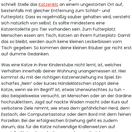
schnell. Stelle das
Katzenklo
an einem ungestörten Ort auf,
bestenfalls mit gleicher Entfernung zum Schlaf- und
Futterplatz. Dass es regelmäßig sauber gehalten wird, versteht
sich natürlich von selbst. Es sollte mindestens eine
Katzentoilette pro Tier vorhanden sein. Zum Futterplatz:
Menschen essen am Tisch, Katzen an ihrem Futterplatz. Damit
das so bleibt, werden auch keine kleinen Leckerbissen vom
Tisch gegeben. So kommen deine kleinen Räuber gar nicht erst
auf dumme Gedanken.
Was eine Katze in ihrer Kinderstube nicht lernt, ist, welches
Verhalten innerhalb deiner Wohnung unangemessen ist. Hier
kommst du mit der richtigen Katzenerziehung ins Spiel. Ein
scharfes „Nein“ oder kurzes Händeklatschen stoppt deine
Katze, wenn sie im Begriff ist, etwas Unerwünschtes zu tun –
also beispielsweise versucht, an Menschen oder an der Gardine
hochzuklettern, Jagd auf nackte Waden macht oder Kurs auf
verbotene Ziele nimmt, wie etwa dem gefährlichen Herd, dem
Esstisch, der Computertastatur oder dem Bord mit dem feinen
Porzellan. Bei der erfolgreichen Erziehung geht es zudem
darum, das für die Katze notwendige Krallenwetzen auf